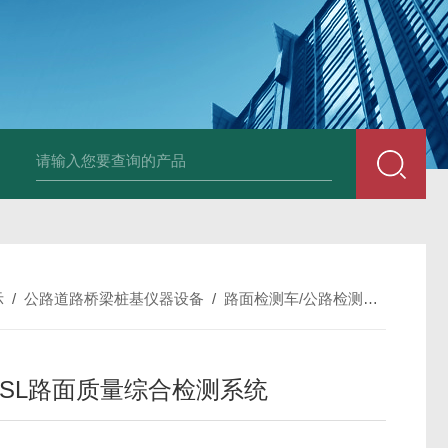
中深浅层地源热泵空调系统运行故障诊断修复
冷暖双
示
/
公路道路桥梁桩基仪器设备
/
路面检测车/公路检测车
/
SHN
N-SL路面质量综合检测系统