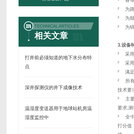
²
各
²
为
²
为
TECHNICAL ARTICLES
²
为
相关文章
3.
设备
²
采
打井前必须知道的地下水分布特
²
采
点
²
满足
²
所有
深井探测仪的井下成像技术
技术要
²
主
要求,
温湿度变送器用于地球站机房温
²
全
湿度监控中
打分值