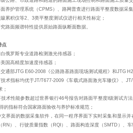
等级公路、市政道路和跑道的路面施工现场控制和路面施工质量
路面养护管理系统（CPMS）、路网普查进行路面平整度数据采
颠簸累积仪等2、3类平整度测试仪进行相关性标定；
研究路面频谱特性提供原始路面纵断面数据。
特点
用白俄罗斯专业道路检测激光传感器；
用美国高精度加速度传感器；
交通部JTG E60-2008《公路路基路面现场测试规程》和JTG 
技术指标均优于JT/T677-2009《车载式路面激光车辙仪》、JT
求；
要技术性能参数超过世界银行46号报告对路面平整度Ι级测试方法的
测得的指标符合国家路面验收与养护标准规范；
中文界面的数据采集软件，在同一程序界面下实时采集和显示并存
（RN）、行驶质量指数（RQI）、路面构造深度（SMTD）