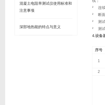
线；
混凝土电阻率测试仪使用标准和
²
连续
注意事项
²
断面
²
测
深部地热能的特点与意义
²
测试
4.
设备
序号
1
2