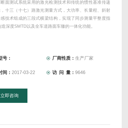
面断面测试系统采用的激光检测技术和传统的惯性基准传递
论，十三（十七）路激光测量方式，大功率、长量程、斜射
传感技术组成的三段式横梁结构，实现了同步测量平整度指
、构造深度SMTD以及全车道路面车辙的一体化功能。
型号：
厂商性质：
生产厂家
时间：
2017-03-22
访 问 量：
9646
立即咨询
15601379746
联系电话：