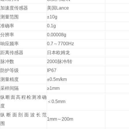
加速度传感器
美国Lance
测量范围
±10g
准确率
0.1g
分辨率
0.00008g
响应频率
0.7
～7700Hz
距离传感器
日本欧姆龙
脉冲数
2000
脉冲/转
防护等级
IP67
测量精度
±0.5m/km
采样间隔
≥1mm
纵断面高程检测准确
＜0.5mm
度
纵断面剖面波长范
1mm
～200m
围