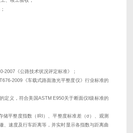
交工、竣工验收；
集；
H20-2007《公路技术状况评定标准》；
/T676-2009《车载式路面激光平整度仪》行业标准的
定义，符合美国ASTM E950关于断面仪Ι级标准的
储平整度指数（IRI）、平整度标准差（σ）、观测
、车辙、速度及行车距离等，并实时显示各指数与距离曲