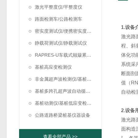
激光平整度仪/平整度仪
路面检测车/公路检测车
1.
设备
密实度测试仪/便携密实度检测仪
激光路
静载荷测试仪/静载测试仪
程、斜
RAPRES-U车载式颠簸累积仪/颠簸累积仪
体化功
系统采
基桩高应变检测仪
断面剖
非金属超声波检测仪/基桩超声波检测仪
值（R
基桩多跨孔超声波自动循测仪
自动检
基桩动测仪/基桩低应变检测仪
2.
设备
公路道路桥梁桩基仪器设备
激光路
面构造
查看全部产品 >>