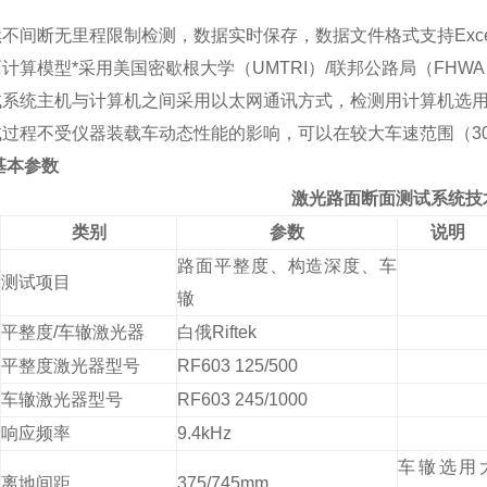
不间断无里程限制检测，数据实时保存，数据文件格式支持Exce
计算模型*采用美国密歇根大学（UMTRI）/联邦公路局（FH
试系统主机与计算机之间采用以太网通讯方式，检测用计算机选
过程不受仪器装载车动态性能的影响，可以在较大车速范围（30～
基本参数
激光路面断面测试系统技
类别
参数
说明
路面平整度、构造深度、车
测试项目
辙
平整度/车辙激光器
白俄Riftek
平整度激光器型号
RF603 125/500
车辙激光器型号
RF603 245/1000
响应频率
9.4kHz
车辙选用
离地间距
375/745mm