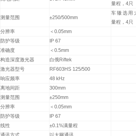
量程，4只
车辙选用
测量范围
±250/500mm
量程，4只
分辨率
＜0.05mm
防护等级
IP 67
准确度
＜0.5mm
构造深度激光器
白俄Riftek
激光器型号
RF603HS 125/500
响应频率
48 kHz
离地间距
300mm
测量范围
±250mm
分辨率
＜0.05mm
防护等级
IP 67
线性
±0.1%满量程
通讯方式
以太网通讯