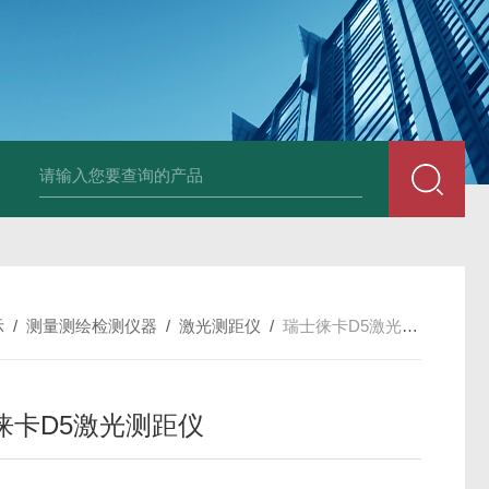
中深浅层地源热泵空调系统运行故障诊断修复
冷暖双
示
/
测量测绘检测仪器
/
激光测距仪
/
瑞士徕卡D5激光测距仪
徕卡D5激光测距仪