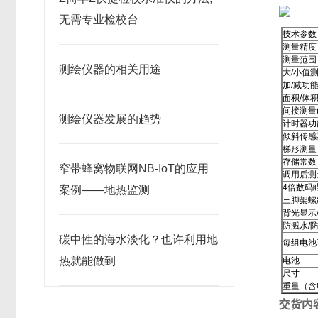
无需专业检校台
技术参数
测量精度
测量范围
测绘仪器的相关用途
大/小值
加/减功
面积/体
间接测量
测绘仪器发展的​趋势
计时器功
倾斜传感
梯形测量
存储常数
窄带蜂窝物联网NB-IoT的应用
调用后测
4倍数码
案例——地热监测
三脚架螺
背光显示
防溅水/防
碳中性的海水淡化？也许利用地
每组电池
热就能做到
电池
尺寸
重量（含
交货内