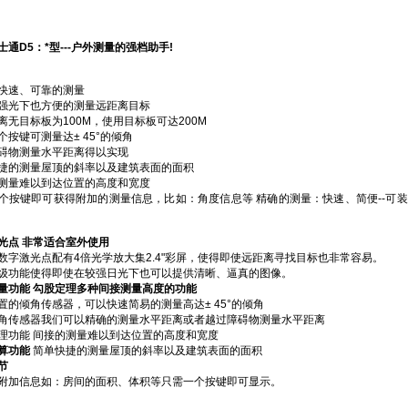
士通
D5
：
*型---户外测量的强档助手!
快速、可靠的测量
强光下也方便的测量远距离目标
离无目标板为100M，使用目标板可达200M
个按键可测量达± 45°的倾角
碍物测量水平距离得以实现
捷的测量屋顶的斜率以及建筑表面的面积
测量难以到达位置的高度和宽度
个按键即可获得附加的测量信息，比如：角度信息等 精确的测量：快速、简便--可
光点
非常适合室外使用
数字激光点配有4倍光学放大集2.4"彩屏，使得即使远距离寻找目标也非常容易。
级功能使得即使在较强日光下也可以提供清晰、逼真的图像。
量功能 勾股定理多种间接测量高度的功能
置的倾角传感器，可以快速简易的测量高达± 45°的倾角
角传感器我们可以精确的测量水平距离或者越过障碍物测量水平距离
理功能 间接的测量难以到达位置的高度和宽度
算功能
简单快捷的测量屋顶的斜率以及建筑表面的面积
节
附加信息如：房间的面积、体积等只需一个按键即可显示。