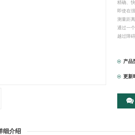
精确、
即使在
测量距离
通过一个
越过障
简单快
间接的
通过一
产品
测量：快
更新
详细介绍