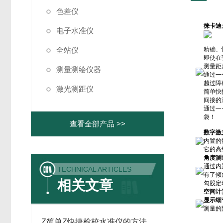
色差仪
徕卡迪
电子水准仪
全站仪
精确、
即使在
测量距
测量测绘仪器
通过一
越过障
激光测距仪
简单快
间接的
通过一
袋！
查看全部产品 >>
数字激
内置的
它的高
角度测
通过内
TECHNICAL ARTICLES
有了倾
相关文章
勾股定
空间计
显示细
测量的
Z简单Z快捷检校水准仪的方法,