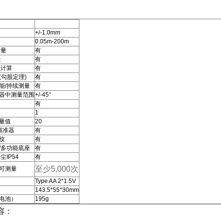
+/-1.0mm
0.05m-200m
测量
有
能
有
积计算
有
(勾股定理)
有
能/持续测量
有
器中测量范围
+/-45°
有
1
量值
20
瞄准器
有
纹
有
/多功能底座
有
尘IP54
有
至少5,000次
可测量
Type AA 2*1.5V
143.5*55*30mm
电池）
195g
容：