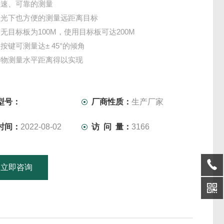
快速、可靠的测量
强光下也方便的测量远距离目标
无目标板为100M，使用目标板可达200M
按键可测量达± 45°的倾角
碍物测量水平距离得以实现
捷的测量屋顶的斜率以及建筑表面的面积
测量难以到达位置的高度和宽度
个按键即可获得附加的测量信息，比如：角度信息等 精确的
型号：
厂商性质：
生产厂家
速、简便--可装入您的任何一个口袋！
时间：
2022-08-02
访 问 量：
3166
立即咨询
15601379746
联系电话：