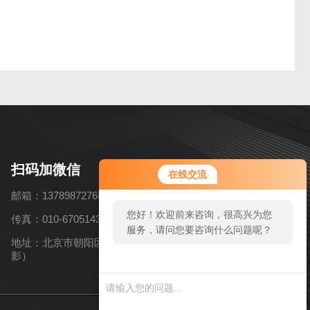
扫码加微信
在线交流
邮箱：1378987276@qq.com
您好！欢迎前来咨询，很高兴为您
传真：010-67051434
服务，请问您要咨询什么问题呢？
地址：北京市朝阳区高碑店乡北花园村6号（近韩国慕色摄
影）