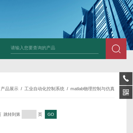
中深浅层地源热泵空调系统运行故障诊断修复
冷暖双
/
产品展示
/
工业自动化控制系统
/
matlab物理控制与仿真
末页 跳转到第
页