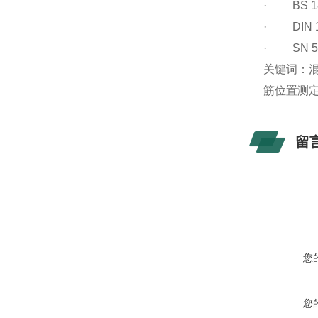
· BS 18
· DIN 
· SN 5
关键词：混
筋位置测定
留
您
您