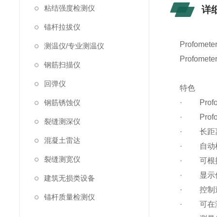
粘结强度检测仪
详
锚杆拉拔仪
Profomete
测温仪/专业测温仪
Profomete
钢筋扫描仪
回弹仪
特色
钢筋锈蚀仪
· Prof
· Prof
裂缝测深仪
· 长距
混凝土雷达
· 自动
裂缝测宽仪
· 可根
· 显示
建筑无损类设备
· 控制
锚杆质量检测仪
· 可在