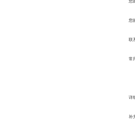
您
您
联
常
详
补