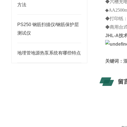
◆六槽充电
方法
◆AA2500
◆打印纸：
PS250 钢筋扫描仪/钢筋保护层
◆商用台式
测试仪
JHL-A
技
地埋管地源热泵系统有哪些特点
关键词：混
留