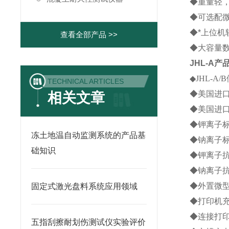
◆重量轻
◆可选配
◆*上位
查看全部产品 >>
◆大容量
JHL-A
产
◆JHL-
TECHNICAL ARTICLES
◆美国进
相关文章
◆美国进
◆钾离子标
冻土地温自动监测系统的产品基
◆钠离子标
础知识
◆钾离子抗
◆钠离子抗
◆外置微型
固定式激光盘料系统应用领域
◆打印机充
◆连接打印
五指刮擦耐划伤测试仪实验评价