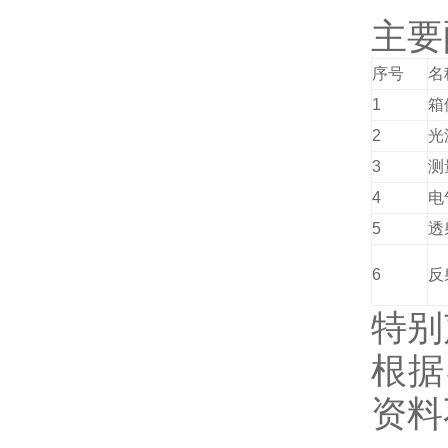
主要
序号
名
1
箱
2
光
3
测
4
电
5
透
6
反
特别
根据
资料