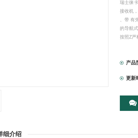
瑞士徕卡
接收机，
、带 有
的导航
按照Z严
困难的
固耐用
产品
更新
详细介绍