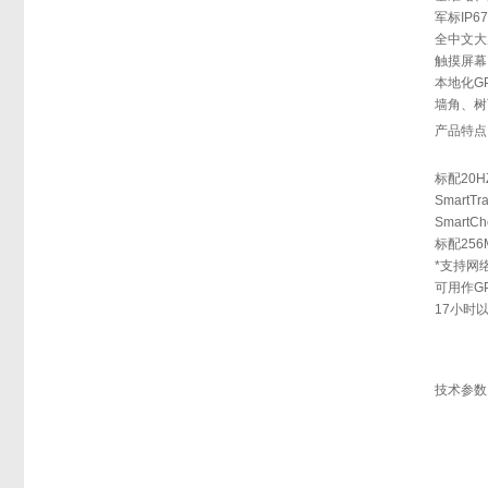
军标IP
全中文大
触摸屏幕
本地化G
墙角、树
产品特点
标配20
Smart
Smart
标配25
*支持网
可用作G
17小时
技术参数