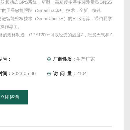
双频动态GPS系统，新型、高精度多星多频测量型GNSS
*的卫星敏捷跟踪（SmartTrack+）技术，全新、快速
先进智能检核技术（SmartCheck+）的RTK运算，通俗易学
式操作界面。
格的规格制造，GPS1200+可以经受的温度Z，恶劣天气和Z
站点条件，坚
，是各种测量工程的理想选择。
型号：
厂商性质：
生产厂家
时间：
2023-05-30
访 问 量：
2104
立即咨询
15601379746
联系电话：