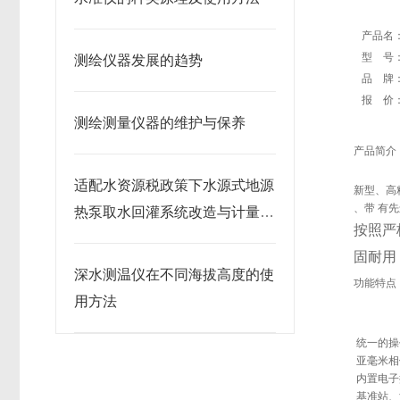
产品名
型 号
测绘仪器发展的​趋势
品 牌
报 价
测绘测量仪器的维护与保养
产品简介
适配水资源税政策下水源式地源
新型、高精
、带 有先
热泵取水回灌系统改造与计量监
按照严
测方案研究
固耐用
深水测温仪在不同海拔高度的使
功能特点
用方法
统一的操
亚毫米
内置电
基准站