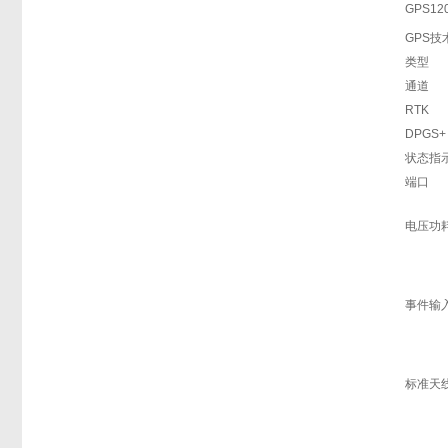
GPS1
GPS技
类型
通道
RTK
DPGS+
状态指
端口
电压功
事件输入
标准天