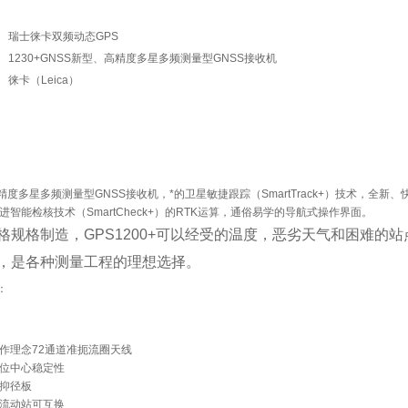
：
瑞士徕卡双频动态GPS
：
1230+GNSS新型、高精度多星多频测量型GNSS接收机
：
徕卡（Leica）
：
度多星多频测量型GNSS接收机，*的卫星敏捷跟踪（SmartTrack+）技术，全新、
进智能检核技术（SmartCheck+）的RTK运算，通俗易学的导航式操作界面。
格规格制造，GPS1200+可以经受的温度，恶劣天气和困难的
，是各种测量工程的理想选择。
：
作理念72通道准扼流圈天线
相位中心稳定性
子抑径板
、流动站可互换