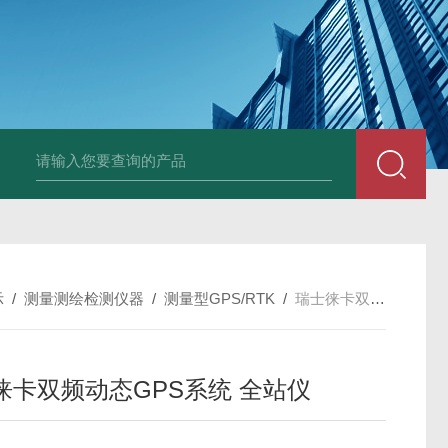
中深浅层地源热泵空调系统运行故障诊断修复
冷暖双
示
/
测量测绘检测仪器
/
测量型GPS/RTK
/
瑞士徕卡双频动态GPS系统 全站仪
徕卡双频动态GPS系统 全站仪