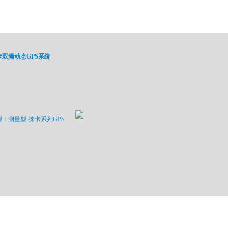
卡双频动态GPS系统
：测量型-徕卡系列GPS