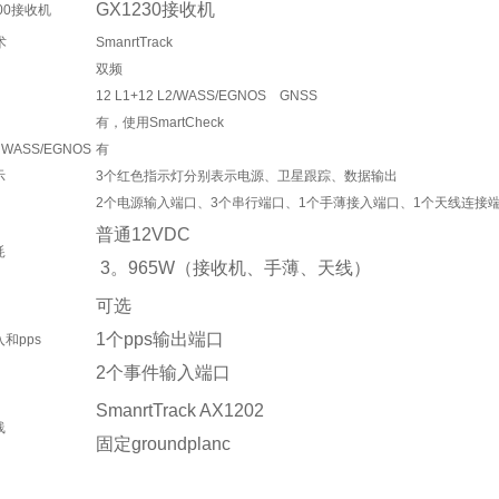
GX1230接收机
200接收机
术
SmanrtTrack
双频
12 L1+12 L2/WASS/EGNOS GNSS
有，使用SmartCheck
 WASS/EGNOS
有
示
3个红色指示灯分别表示电源、卫星跟踪、数据输出
2个电源输入端口、3个串行端口、1个手薄接入端口、1个天线连接
普通12VDC
耗
3。965W（接收机、手薄、天线）
可选
1个pps输出端口
和pps
2个事件输入端口
SmanrtTrack AX1202
线
固定groundplanc