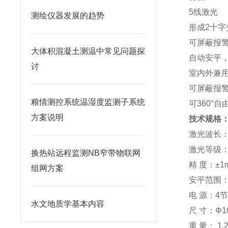
5线激光
测绘仪器发展的​趋势
形成2十
可屏蔽报
大体积混凝土测温中常见问题探
自动安平
讨
室内外兼
可屏蔽报
粮情测控系统温湿度监测子系统
可360°
方案说明
技术规格
激光波长：
激光等级：C
换热站远程监测NB窄带物联网
精 度：±1
组网方案
安平范围：
电 源：4
水文地质学基本内容
尺 寸：Φ1
重 量： 1.