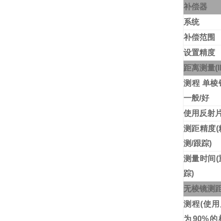
补偿器
系统
补偿范围
设置精度
距离测量
(
测程
单棱
一般
/
好
使用反射
测距精度
(
测
/
跟踪
)
测量时间
(
踪
)
无棱镜测
测程
(
使用
为
90%
的