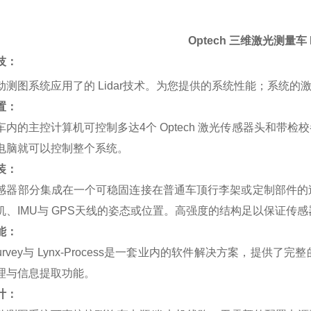
Optech 三维激光测量车 
技：
测图系统应用了的 Lidar技术。为您提供的系统性能；系统的激光传
置：
车内的主控计算机可控制多达4个 Optech 激光传感器头和带
电脑就可以控制整个系统。
装：
感器部分集成在一个可稳固连接在普通车顶行李架或定制部件的
机、IMU与 GPS天线的姿态或位置。高强度的结构足以保证传
能：
-Survey与 Lynx-Process是一套业内的软件解决方案，
理与信息提取功能。
计：