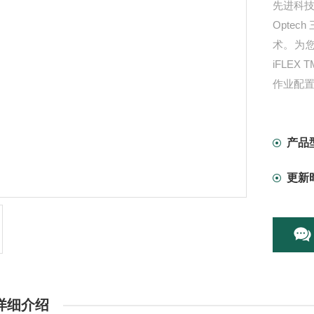
先进科
Optec
术。为您
iFLEX 
作业配
放置在车
检校参
脑就可
产品
更新
详细介绍