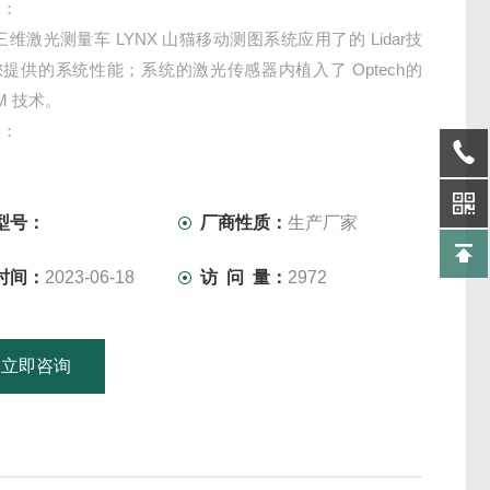
技：
h 三维激光测量车 LYNX 山猫移动测图系统应用了的 Lidar技
提供的系统性能；系统的激光传感器内植入了 Optech的
TM 技术。
置：
内的主控计算机可控制多达4个 Optech 激光传感器头和带
数的工业相机。设备操作人员只需通过与其连接的笔记本电
以控制整个系统。
型号：
厂商性质：
生产厂家
时间：
2023-06-18
访 问 量：
2972
立即咨询
15601379746
联系电话：