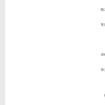
联
常
详
补