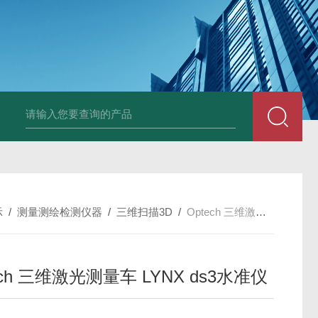
中深浅层地源热泵空调系统运行故障诊断修复
冷暖双
示
/
测量测绘检测仪器
/
三维扫描3D
/
Optech 三维激光测量车 LYNX ds3水准仪
ech 三维激光测量车 LYNX ds3水准仪