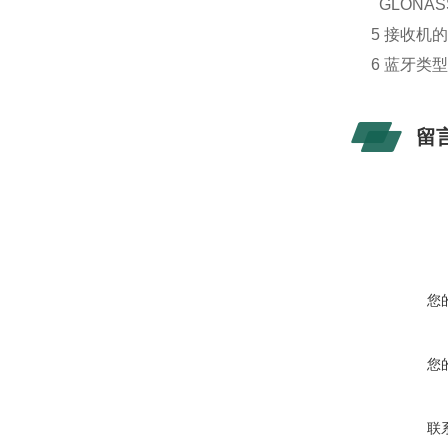
GLONA
5 接收机
6 蓝牙类
留
您
您
联