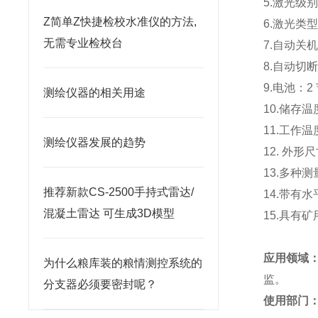
5.激光级别
Z简单Z快捷检校水准仪的方法,
6.激光类型
无需专业检校台
7.自动关机
8.自动切
9.电池：2 
测绘仪器的相关用途
10.储存温
11.工作
测绘仪器发展的​趋势
12. 外形尺
13.多种
推荐新款CS-2500手持式雷达/
1
混凝土雷达 可生成3D模型
15.具有
应用领域
为什么粮库装的粮情测控系统的
监。
分支器必须要密封呢？
使用部门