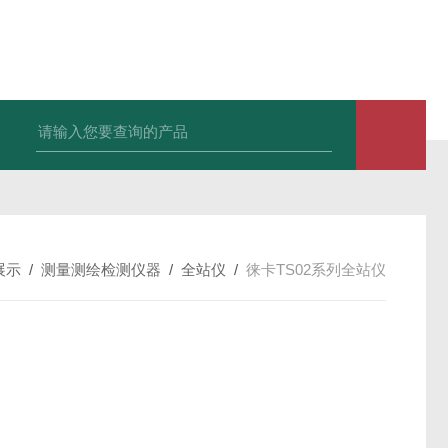
中深浅层地源热泵空调系统运行故障诊断修复
冷暖双
展示
/
测量测绘检测仪器
/
全站仪
/
徕卡TS02系列全站仪