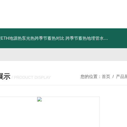
ETH地源热泵光热跨季节蓄热对比
跨季节蓄热地埋管水池湖面储热技术研究对比
展示
您的位置：
首页
/
产品
/ PRODUCT DISPLAY