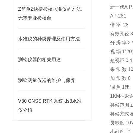
新一代A 
Z简单Z快捷检校水准仪的方法,
AP-281
无需专业检校台
倍 率 28
有效孔径 
水准仪的种类原理及使用方法
分 辨 率 3.5
视 场 1°20
测绘仪器的相关用途
短视距 0.
乘 常 数 1
加 常 数 0
测绘测量仪器的维护与保养
调 焦 1速
1KM往返误
V30 GNSS RTK 系统 ds3水准
补偿范围 ±
仪介绍
补偿方式 
灵敏度 10
小刻度 1°