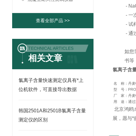
- 
- 
查看全部产品 >>
- 试
- 
TECHNICAL ARTICLES
如您
相关文章
书等
氯离子含
氯离子含量快速测定仪具有*上
名 称：
丹麦
位机软件，可直接导出数据
型 号：
PRO
厂 家：
丹麦G
用 途：
通过
北京鸿鸥
韩国2501A和2501B氯离子含量
展，愿与
测定仪的区别