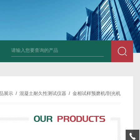
中深浅层地源热泵空调系统运行故障诊断修复
冷暖双
品展示
/
混凝土耐久性测试仪器
/
金相试样预磨机/剖光机