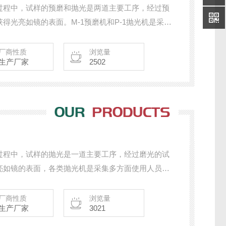
过程中，试样的预磨和抛光是两道主要工序，经过预
得光亮如镜的表面。M-1预磨机和P-1抛光机是采集
而成的。具有造型美、结构合理、噪音小、操作维修
磨、抛光要求，并配有供水系统，是试样预磨、抛光
厂商性质
浏览量
生产厂家
2502
过程中，试样的抛光是一道主要工序，经过磨光的试
亮如镜的表面，各类抛光机是采集多方面使用人员的
形美、结构合理、传动平稳、噪音小、操作维修方便
，能适合多种材料的抛光要求，是试样抛光的设备。
厂商性质
浏览量
生产厂家
3021
择。