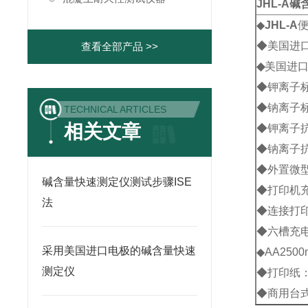
JHL-A
碱
◆
JHL-A
◆美国进
查看全部产品 >>
◆
美国进口
◆钾离子标
◆钠离子标
TECHNICAL ARTICLES
相关文章
◆钾离子
◆钠离子
◆外置微
碱含量快速测定仪测试步骤ISE
◆打印机
法
◆连接打
◆六槽充
采用美国进口电极的碱含量快速
◆AA250
测定仪
◆打印纸
◆商用台