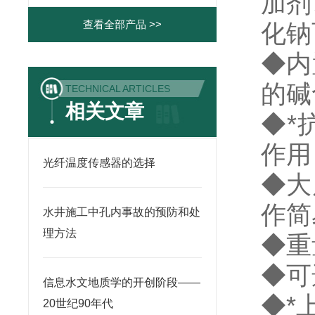
加剂
查看全部产品 >>
化钠
◆内
的碱
TECHNICAL ARTICLES
相关文章
◆*
作用
光纤温度传感器的选择
◆大
作
水井施工中孔内事故的预防和处
理方法
◆重
◆可
信息水文地质学的开创阶段——
◆*
20世纪90年代