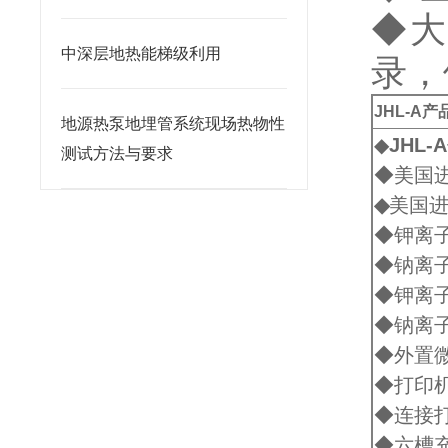
◆大
中深层地热能梯级利用
录，
JHL-A
产
地源热泵地埋管系统现场热物性
◆
JHL-A
测试方法与要求
◆美国
◆
美国进
◆钾离子
◆钠离子
◆钾离
◆钠离
◆外置
◆打印
◆连接
◆六槽