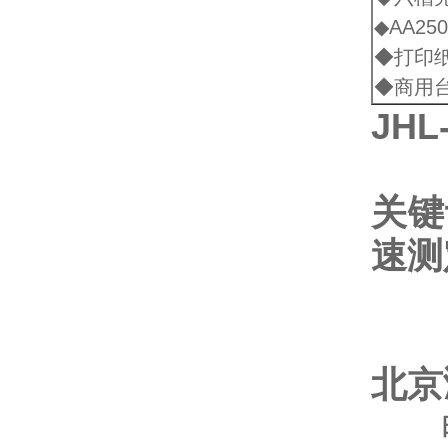
◆AA25
◆打印
◆商用
JHL
关键
速测
北京
电 