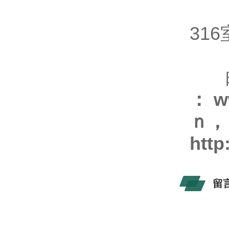
地 
316
：
邮 箱
：w
ｎ
http
留