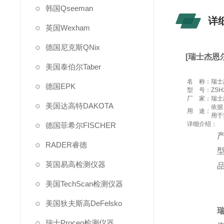
韩国Qseeman
详
英国Wexham
德国尼克斯QNix
[瑞士杰恩尔
美国泰伯尔Taber
名 称：
瑞士
德国EPK
型 号：
ZSH
厂 家：
瑞士杰
美国达高特DAKOTA
依据
用 途：
用于
详细介绍：
德国菲希尔FISCHER
RADER睿德
英国易高检测仪器
品
美国TechScan检测仪器
美国狄夫斯高DeFelsko
瑞士Proceq检测仪器