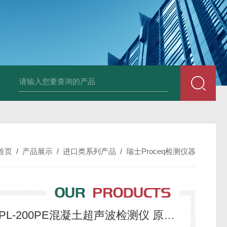
中深浅层地源热泵空调系统运行故障诊断修复
冷暖双
首页
/
产品展示
/
进口类系列产品
/
瑞士Proceq检测仪器
瑞士博势Proceq Pundit PL-200PE混凝土超声波检测仪 原装正品 现货 中国区代理商