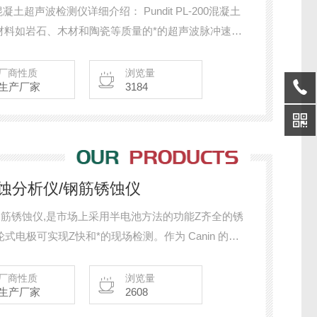
0PE混凝土超声波检测仪详细介绍： Pundit PL-200混凝土
材料如岩石、木材和陶瓷等质量的*的超声波脉冲速度
PL-200混凝土超声波检测仪为现场检测提供了更广范围的
an 和新线性扫描功能评估混凝土均匀性，估算混凝土
厂商性质
浏览量
生产厂家
3184
sion锈蚀分析仪/钢筋锈蚀仪
锈蚀分析仪/钢筋锈蚀仪,是市场上采用半电池方法的功能Z齐全的锈
的轮式电极可实现Z快和*的现场检测。作为 Canin 的直
大部分第三方电极兼容。
厂商性质
浏览量
生产厂家
2608