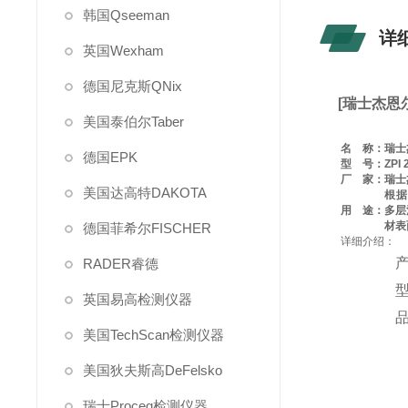
韩国Qseeman
详
英国Wexham
德国尼克斯QNix
[瑞士杰恩尔
美国泰伯尔Taber
名 称：
瑞士杰
德国EPK
型 号：
ZPI 
厂 家：
瑞士杰
美国达高特DAKOTA
根据
用 途：
多层涂
材表
德国菲希尔FISCHER
详细介绍：
RADER睿德
型
英国易高检测仪器
品
美国TechScan检测仪器
美国狄夫斯高DeFelsko
瑞士Proceq检测仪器