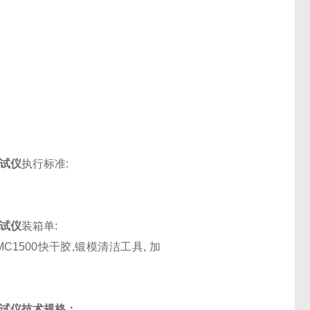
试仪
执行标准:
试仪
装箱单:
MC1500快干胶,锻模清洁工具, 加
试仪技术规格：