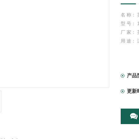
名 称：
型 号： 1
厂 家： 
用 途：
产品
更新