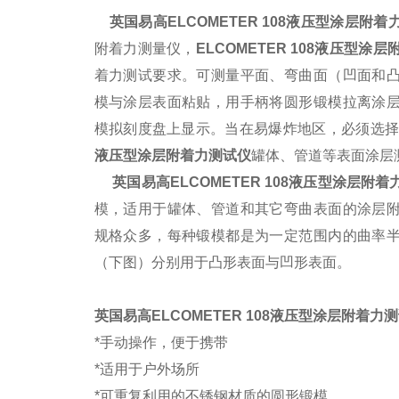
英国易高
ELCOMETER 108
液压型涂层附着
附着力测量仪，
ELCOMETER 108
液压型涂层
着力测试要求。可测量平面、弯曲面（凹面和
模与涂层表面粘贴，用手柄将圆形锻模拉离涂
模拟刻度盘上显示。当在易爆炸地区，必须选
液压型涂层附着力测试仪
罐体、管道等表面涂层
英国易高
ELCOMETER 108
液压型涂层附着
模，适用于罐体、管道和其它弯曲表面的涂层
规格众多，每种锻模都是为一定范围内的曲率
（下图）分别用于凸形表面与凹形表面。
英国易高
ELCOMETER 108
液压型涂层附着力测
*手动操作，便于携带
*适用于户外场所
*可重复利用的不锈钢材质的圆形锻模