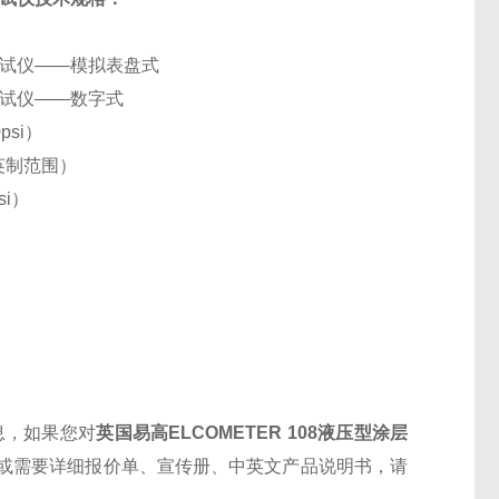
着力测试仪——模拟表盘式
着力测试仪——数字式
0psi）
（英制范围）
si）
息，如果您对
英国易高
ELCOMETER 108
液压型涂层
或需要详细报价单、宣传册、中英文产品说明书，请