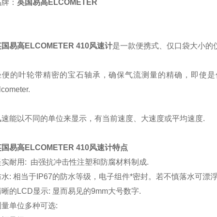
品牌：
英国易高
ELCOMETER
英国易高
ELCOMETER 410
风速计
是一款便携式、仅口袋大小的
轻便的叶轮带精密的宝石轴承，确保气流测量的精确，即使是
lcometer.
风速能以不同的单位来显示，有当前速度、大速度或平均速度.
英国易高
ELCOMETER 410
风速计特点
坚实耐用: 由强抗冲击性注塑和防腐材料制成.
防水: 相当于IP67的防水等级，电子组件*密封。若不慎落水可漂浮
清晰的LCD显示: 显而易见的9mm大号数字.
测量单位多种可选: