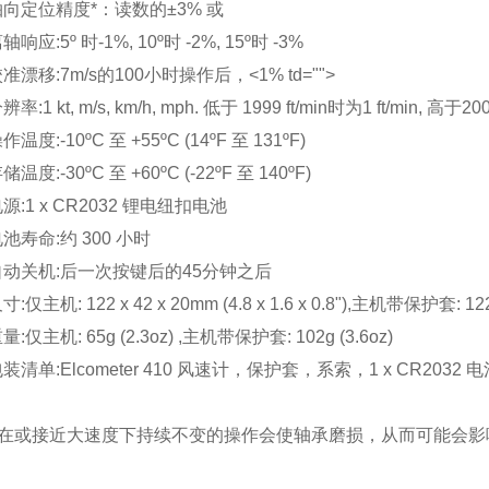
轴向定位精度*：读数的±3% 或
轴响应:5º 时-1%, 10º时 -2%, 15º时 -3%
准漂移:7m/s的100小时操作后，<1% td="">
辨率:1 kt, m/s, km/h, mph. 低于 1999 ft/min时为1 ft/min, 高于20
作温度:-10ºC 至 +55ºC (14ºF 至 131ºF)
储温度:-30ºC 至 +60ºC (-22ºF 至 140ºF)
源:1 x CR2032 锂电纽扣电池
池寿命:约 300 小时
自动关机:后一次按键后的45分钟之后
寸:仅主机: 122 x 42 x 20mm (4.8 x 1.6 x 0.8"),主机带保护套: 122 x 
量:仅主机: 65g (2.3oz) ,主机带保护套: 102g (3.6oz)
装清单:Elcometer 410 风速计，保护套，系索，1 x CR2032
* 在或接近大速度下持续不变的操作会使轴承磨损，从而可能会影