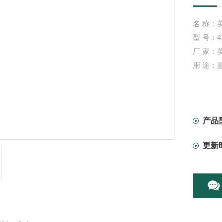
名 称：英
型 号：4
厂 家：
用 途：
产品
更新