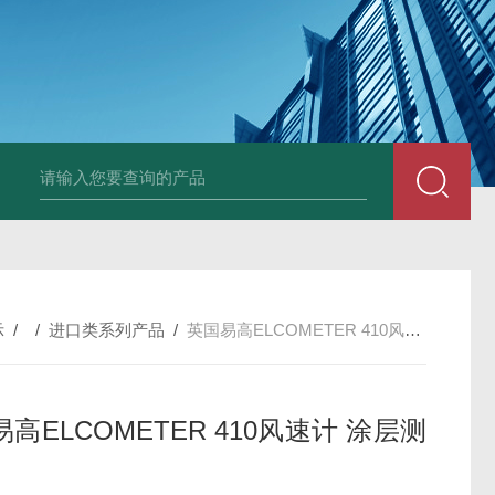
中深浅层地源热泵空调系统运行故障诊断修复
冷暖双
示
/ /
进口类系列产品
/
英国易高ELCOMETER 410风速计 涂层测厚仪
高ELCOMETER 410风速计 涂层测