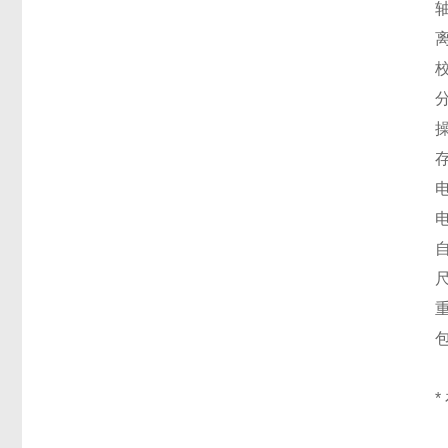
离
校
分
操
存
电
电
尺
重
包