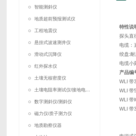
智能测斜仪
地质超前预报测试仪
特性说
工程地震仪
探头直径
悬挂式波速测井仪
电缆：
滑动式沉降仪
绞盘:
电缆小
红外探水仪
产品编
土壤无核密度仪
WLI 带3
土壤电阻率测试仪/接地电阻测试仪
WLI 带5
WLI 带l
数字测斜仪/测斜仪
WLI 带3
磁力仪/质子测力仪
地质勘察仪器