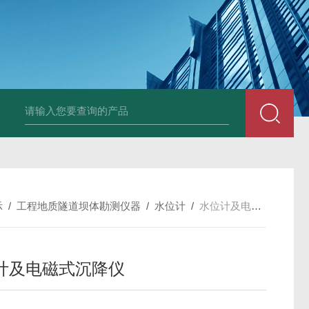
中深浅层地源热泵空调系统运行故障诊断修复
冷暖双
示
/
工程地质隧道坝体勘测仪器
/
水位计
/
水位计及电磁式沉降仪
计及电磁式沉降仪