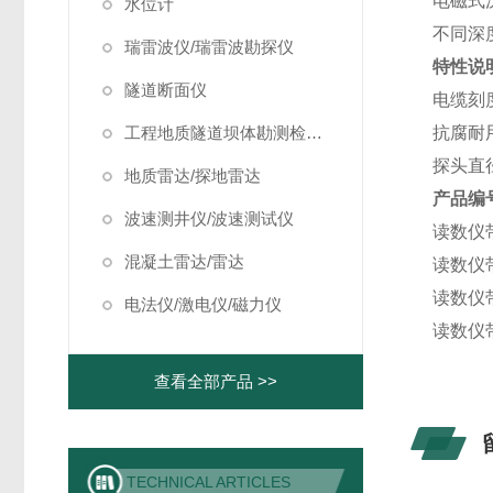
电磁式
水位计
不同深
瑞雷波仪/瑞雷波勘探仪
特性说
隧道断面仪
电缆刻度
工程地质隧道坝体勘测检测仪器
抗腐耐
探头直
地质雷达/探地雷达
产品编
波速测井仪/波速测试仪
读数仪带30
混凝土雷达/雷达
读数仪带50
读数仪带10
电法仪/激电仪/磁力仪
读数仪带15
查看全部产品 >>
TECHNICAL ARTICLES