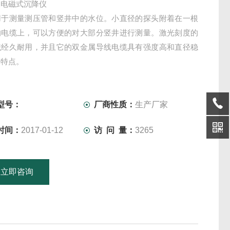
及电磁式沉降仪
用于测量测压管和竖井中的水位。小直径的探头附着在一根
的电缆上，可以方便的对大部分竖井进行测量。激光刻度的
识经久耐用，并且它的双金属导线电缆具有强度高和直径稳
的特点。
型号：
厂商性质：
生产厂家
时间：
2017-01-12
访 问 量：
3265
立即咨询
15601379746
联系电话：