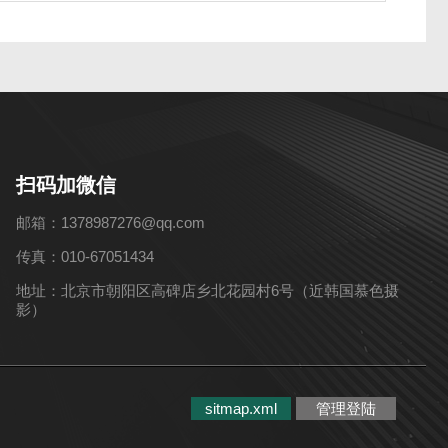
扫码加微信
邮箱：1378987276@qq.com
传真：010-67051434
地址：北京市朝阳区高碑店乡北花园村6号（近韩国慕色摄
影）
sitmap.xml
管理登陆