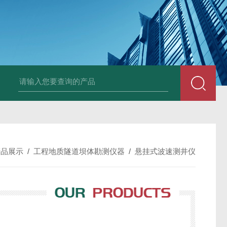
中深浅层地源热泵空调系统运行故障诊断修复
冷暖双
产品展示
/
工程地质隧道坝体勘测仪器
/
悬挂式波速测井仪