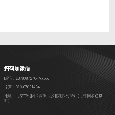
扫码加微信
邮箱：1378987276@qq.com
传真：010-67051434
地址：北京市朝阳区高碑店乡北花园村6号（近韩国慕色摄
影）