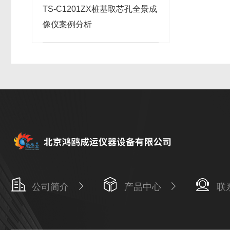
TS-C1201ZX桩基取芯孔全景成
像仪案例分析
公司简介
产品中心
联