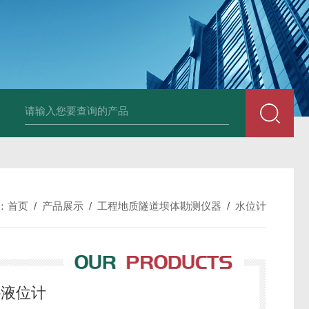
中深浅层地源热泵空调系统运行故障诊断修复
冷暖双
：
首页
/
产品展示
/
工程地质隧道坝体勘测仪器
/
水位计
-液位计