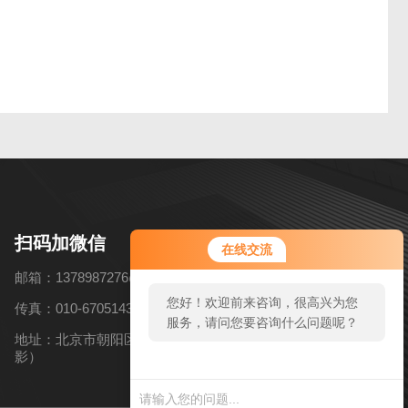
您好！欢迎前来咨询，很高兴为您
扫码加微信
在线交流
服务，请问您要咨询什么问题呢？
邮箱：1378987276@qq.com
您好，看您停留很久了，是否找到
传真：010-67051434
了需求产品，您可以直接在线与我
地址：北京市朝阳区高碑店乡北花园村6号（近韩国慕色摄
联系！
影）