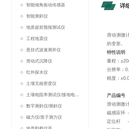
智能倾角振动传感器
详
智能测斜仪
地质超前预报测试仪
滑动测微计
工程地震仪
的变形。
悬挂式波速测井仪
特性说明
滑动式沉降仪
量程：±20
分辨率：0.
红外探水仪
精度：±0.
土壤无核密度仪
土壤电阻率测试仪/接地电阻测试仪
产品编号
滑动测微计测头 --
数字测斜仪/测斜仪
磁感应环 -------
磁力仪/质子测力仪
定位杆 ------
地质勘察仪器