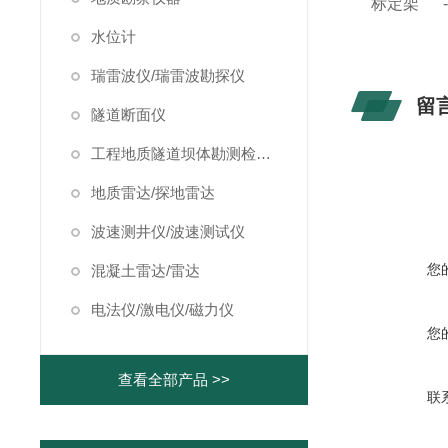
标定架 -------
水位计
瑞雷波仪/瑞雷波勘探仪
留
隧道断面仪
工程地质隧道坝体勘测检测仪器
地质雷达/探地雷达
波速测井仪/波速测试仪
您
混凝土雷达/雷达
电法仪/激电仪/磁力仪
您
查看全部产品 >>
联