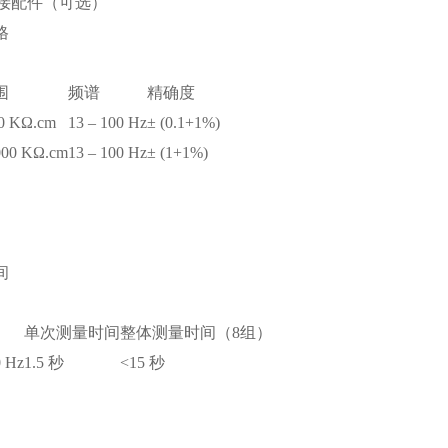
连接配件（可选）
格
围
频谱
精确度
00 KΩ.cm
13 – 100 Hz
± (0.1+1%)
000 KΩ.cm
13 – 100 Hz
± (1+1%)
间
单次测量时间
整体测量时间（8组）
0 Hz
1.5 秒
<15 秒