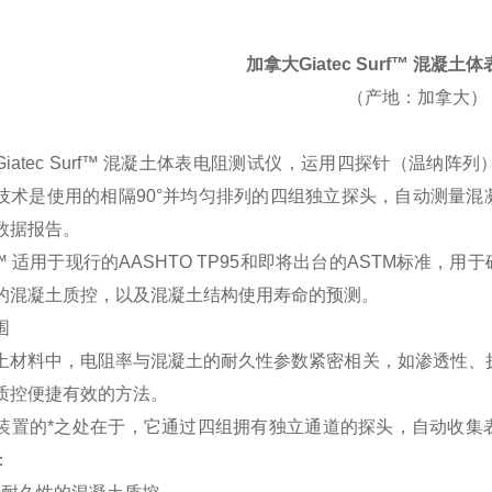
加拿大Giatec Surf™ 混凝
（产地：加拿大）
Giatec Surf™ 混凝土体表电阻测试仪，运用四探针（温纳阵
技术是使用的相隔90°并均匀排列的四组独立探头，自动测量
数据报告。
f™ 适用于现行的AASHTO TP95和即将出台的ASTM标准
的混凝土质控，以及混凝土结构使用寿命的预测。
围
土材料中，电阻率与混凝土的耐久性参数紧密相关，如渗透性、
质控便捷有效的方法。
f™ 装置的*之处在于，它通过四组拥有独立通道的探头，自动
：