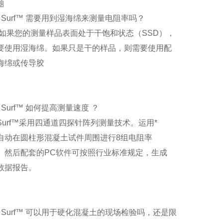
题
：Surf™ 需要用到湿海绵来测量电阻率吗？
 如果您的测量样品表面处于干饱和状态（SSD），
要使用湿海绵。如果只是干的样品，则需要使用配
海绵或传导胶
Surf™ 如何提高测量速度 ？
Surf™采用四通道四探针阵列测量技术。运用*
自动在圆柱形混凝土试件周围进行8组电阻率
。然后配套的PC软件可按照行业标准规定，生成
数据报告。
：Surf™ 可以用于硬化混凝土的现场检验吗，还是限