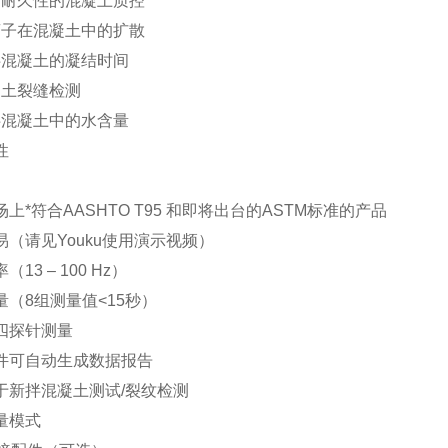
久性的混凝土质控
在混凝土中的扩散
混凝土的凝结时间
土裂缝检测
混凝土中的水含量
性
上*符合AASHTO T95 和即将出台的ASTM标准的产品
易（请见Youku使用演示视频）
13 – 100 Hz）
量（8组测量值<15秒）
四探针测量
件可自动生成数据报告
于新拌混凝土测试/裂纹检测
量模式