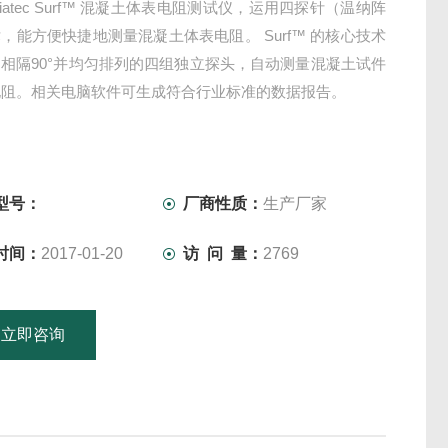
iatec Surf™ 混凝土体表电阻测试仪，运用四探针（温纳阵
，能方便快捷地测量混凝土体表电阻。 Surf™ 的核心技术
相隔90°并均匀排列的四组独立探头，自动测量混凝土试件
电阻。相关电脑软件可生成符合行业标准的数据报告。
型号：
厂商性质：
生产厂家
时间：
2017-01-20
访 问 量：
2769
立即咨询
15601379746
联系电话：