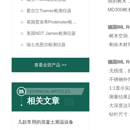
洞的树木
MD300
爱尔兰Tramex检测仪器
英国普洛蒂Protimeter检测仪器
德国IML Re
美国NDT James检测仪器
·树木空洞
瑞士杰恩尔检测仪器
·剩余木材
德国IML Re
查看全部产品 >>
·无线缆，
·不锈钢外
·1:1显示
TECHNICAL ARTICLES
·测量结果
相关文章
·大深度达3
·钻针尺寸：
几款常用的混凝土测温设备