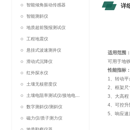
智能倾角振动传感器
详
智能测斜仪
地质超前预报测试仪
工程地震仪
悬挂式波速测井仪
适用范围
滑动式沉降仪
可用于地
性能指标
红外探水仪
1
、转动平台
土壤无核密度仪
2
、框架尺寸
土壤电阻率测试仪/接地电阻测试仪
3
、大高程：
4
、可控升
数字测斜仪/测斜仪
5
、响应速度
磁力仪/质子测力仪
地质勘察仪器