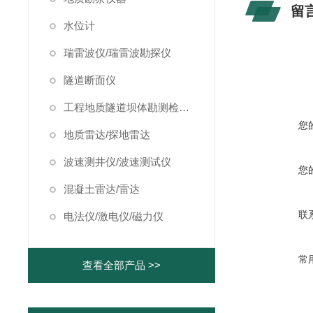
留
水位计
瑞雷波仪/瑞雷波勘探仪
隧道断面仪
工程地质隧道坝体勘测检测仪器
您
地质雷达/探地雷达
波速测井仪/波速测试仪
您
混凝土雷达/雷达
联
电法仪/激电仪/磁力仪
常
查看全部产品 >>