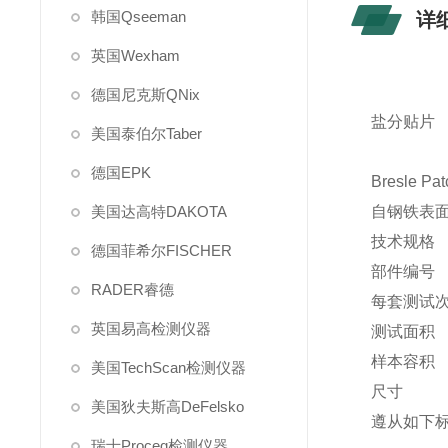
韩国Qseeman
详
英国Wexham
德国尼克斯QNix
盐分贴片
美国泰伯尔Taber
德国EPK
Bresl
美国达高特DAKOTA
自钢铁表
技术规格
德国菲希尔FISCHER
部件编
RADER睿德
每套测
英国易高检测仪器
测试面积 1
样本容积 
美国TechScan检测仪器
尺寸 52
美国狄夫斯高DeFelsko
遵从如下标准
瑞士Proceq检测仪器