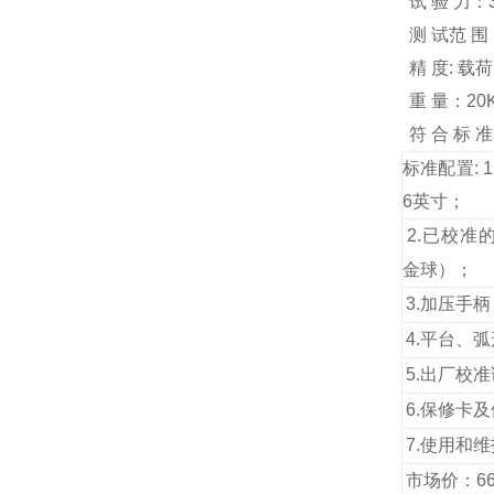
试 验 力：3
测 试范 围
精 度: 载荷
重 量：20
符 合 标 准:
标准配置: 
6英寸；
2.
已校准的
金球）；
3.
加压手柄
4.
平台、弧
5.
出厂校准
6.
保修卡及
7.
使用和维
市场价：660