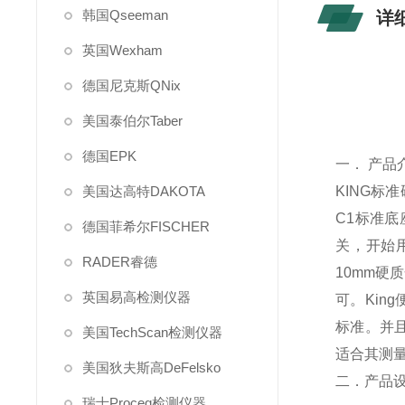
韩国Qseeman
详
英国Wexham
德国尼克斯QNix
美国泰伯尔Taber
德国EPK
一． 产品
美国达高特DAKOTA
KING
标准
C1标准
德国菲希尔FISCHER
关，开始
RADER睿德
10mm硬
英国易高检测仪器
可。King
标准。并且
美国TechScan检测仪器
适合其测
美国狄夫斯高DeFelsko
二．产品
瑞士Proceq检测仪器