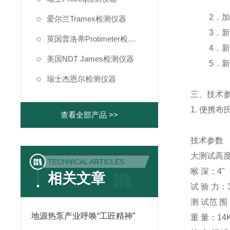
2
．
爱尔兰Tramex检测仪器
3
．
英国普洛蒂Protimeter检测仪器
4
．新
美国NDT James检测仪器
5
．
瑞士杰恩尔检测仪器
三、技术
1. 便携
查看全部产品 >>
技术参数
大测试高度：
TECHNICAL ARTICLES
喉 深：4"
相关文章
试 验 力：3
测 试范 围
地源热泵产业呼唤“工匠精神”
重 量：14