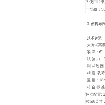
7.
使用和维
市场价：587
3. 便携布
技术参数
大测试高度：
喉 深：6"
试 验 力：3
测 试范 围
精 度: 载荷
重 量：18
符 合 标 准:
标准配置: 1
喉深6英寸