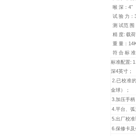
喉 深：4"
试 验 力：3
测 试范 围
精 度: 载荷
重 量：14
符 合 标 准:
标准配置: 
深4英寸；
2.
已校准的
金球）；
3.
加压手柄
4.
平台、弧
5.
出厂校准
6.
保修卡及