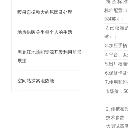
符 合 标 准:
标准配置: 1
喷泉泵振动大的原因及处理
深4英寸；
2.
已校准的
地热供暖关乎每个人的生活
球）；
3.
加压手柄
黑龙江地热能资源开发利用前景
4.
平台、弧
展望
5.
出厂校准
6.
保修卡及
空间站探索地热能
7.
使用和维
市场价：508
2. 便携布
技术参数
大测试高度：