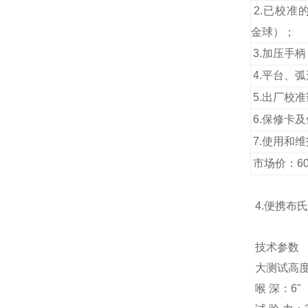
2.
已校准的
金球）；
3.
加压手柄
4.
平台、弧
5.
出厂校准
6.
保修卡及
7.
使用和维
市场价：600
4.便携布
技术参数
大测试高度：
喉 深：6"