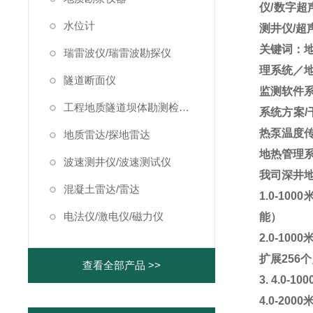
仪/数字超
水位计
测井仪/超
关键词：
瑞雷波仪/瑞雷波勘探仪
理系统／
隧道断面仪
监测软件
工程地质隧道坝体勘测检测仪器
系统方案/
热泵温度
地质雷达/探地雷达
地热管理系统
波速测井仪/波速测试仪
我司深井
混凝土雷达/雷达
1.0-1000
电法仪/激电仪/磁力仪
能）
2.0-1000
扩展
256
个
查看全部产品 >>
3. 4.0-100
4.0-2000