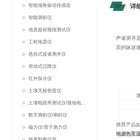
智能倾角振动传感器
详
智能测斜仪
地质超前预报测试仪
声速测井
工程地震仪
层的纵波
悬挂式波速测井仪
滑动式沉降仪
红外探水仪
土壤无核密度仪
土壤电阻率测试仪/接地电阻测试仪
数字测斜仪/测斜仪
推荐产品
磁力仪/质子测力仪
地源热泵
地质勘察仪器