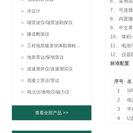
6、 采用
7、 可
水位计
8、 内置
瑞雷波仪/瑞雷波勘探仪
9、 中文
隧道断面仪
10、 体
工程地质隧道坝体勘测检测仪器
11、 电
12、 仪
地质雷达/探地雷达
标准配置
波速测井仪/波速测试仪
混凝土雷达/雷达
序号
名
1
SR
电法仪/激电仪/磁力仪
2
电
3
平
查看全部产品 >>
4
U