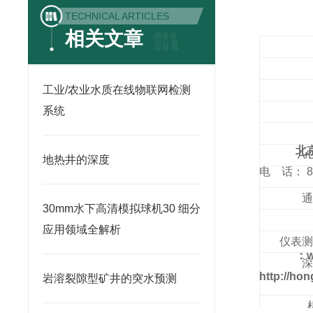
TECHNICAL ARTICLES
相关文章
工业/农业水质在线物联网检测
系统
北
A
地热井的深度
电 话： 8
通
30mm水下高清模拟球机30 细分
应用领域全解析
仪表测
：w
深
http://ho
岩溶裂隙型矿井的突水预测