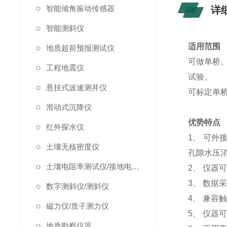
智能倾角振动传感器
详
智能测斜仪
适用范围
地质超前预报测试仪
可做单桥
工程地震仪
试验。
悬挂式波速测井仪
可标定单
滑动式沉降仪
优势特点
红外探水仪
1、 可
土壤无核密度仪
孔隙水压
土壤电阻率测试仪/接地电阻测试仪
2、 仪
3、 数
数字测斜仪/测斜仪
4、 兼容
磁力仪/质子测力仪
5、 仪器
地质勘察仪器