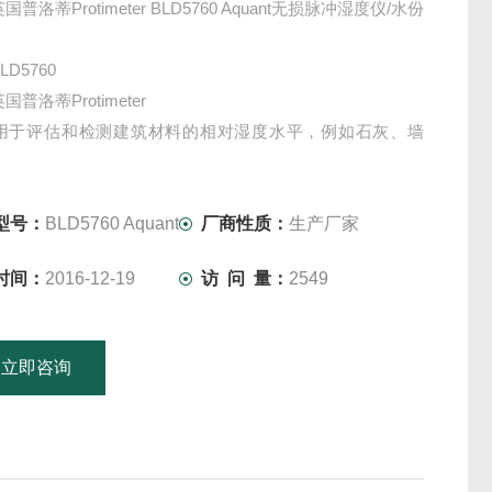
国普洛蒂Protimeter BLD5760 Aquant无损脉冲湿度仪/水份
LD5760
国普洛蒂Protimeter
：用于评估和检测建筑材料的相对湿度水平，例如石灰、墙
、混凝土、玻璃纤维（GRP）。
型号：
BLD5760 Aquant
厂商性质：
生产厂家
时间：
2016-12-19
访 问 量：
2549
立即咨询
15601379746
联系电话：