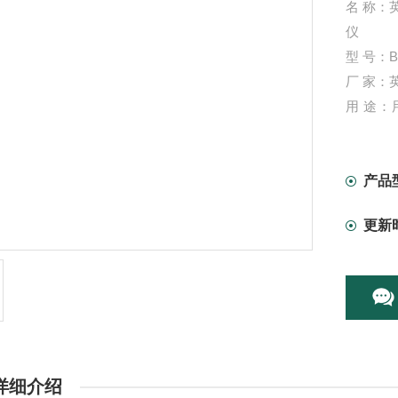
名 称：英
仪
型 号：B
厂 家：英
用 途
体、石料
产品
更新
详细介绍