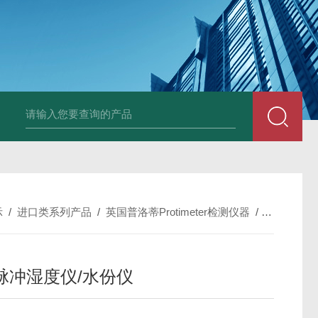
中深浅层地源热泵空调系统运行故障诊断修复
冷暖双
示
/
进口类系列产品
/
英国普洛蒂Protimeter检测仪器
/
BLD5760
脉冲湿度仪/水份仪