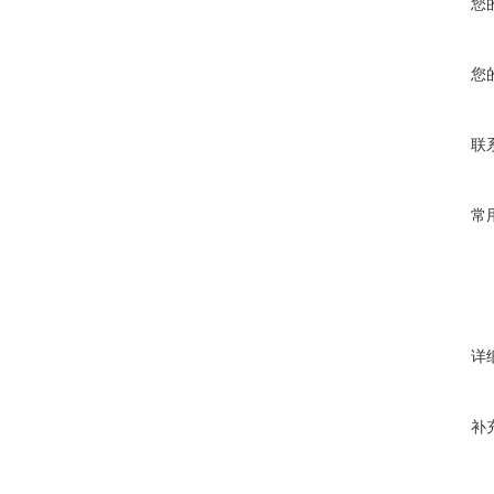
您
您
联
常
详
补