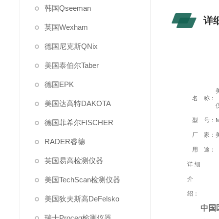
韩国Qseeman
详
英国Wexham
德国尼克斯QNix
美国泰伯尔Taber
德国EPK
名 称：
美国达高特DAKOTA
型 号：
德国菲希尔FISCHER
厂 家：
RADER睿德
用 途：
英国易高检测仪器
详细
美国TechScan检测仪器
介
绍：
美国狄夫斯高DeFelsko
中国
瑞士Proceq检测仪器