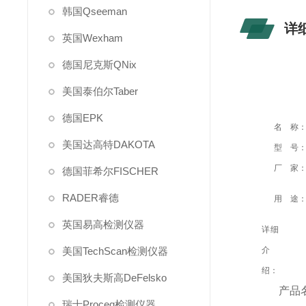
韩国Qseeman
详
英国Wexham
德国尼克斯QNix
美国泰伯尔Taber
德国EPK
名 称
美国达高特DAKOTA
型 号
厂 家
德国菲希尔FISCHER
RADER睿德
用 途
英国易高检测仪器
详细
美国TechScan检测仪器
介
绍：
美国狄夫斯高DeFelsko
产品
瑞士Proceq检测仪器