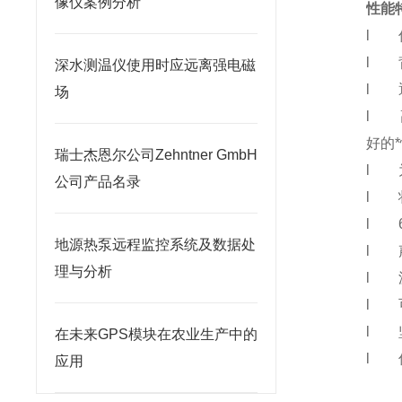
像仪案例分析
性能
l 
l 
深水测温仪使用时应远离强电磁
l 
场
l 
好的
瑞士杰恩尔公司Zehntner GmbH
l 
公司产品名录
l 
l 
地源热泵远程监控系统及数据处
l 声
理与分析
l 
l 
l 
在未来GPS模块在农业生产中的
l 
应用