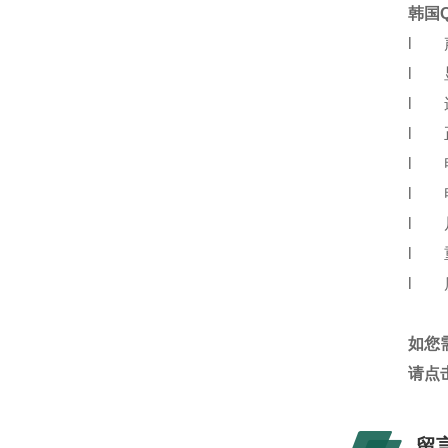
韩国
l 声
l 显
l 连
l 正
l 
l 
l 尺寸
l 重
l 
如您
请点
留