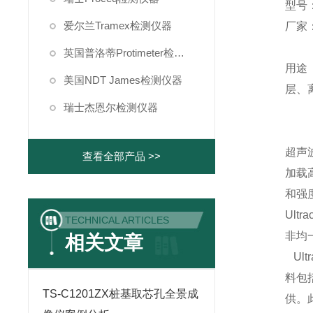
型号：U
爱尔兰Tramex检测仪器
厂家：
英国普洛蒂Protimeter检测仪器
用途
美国NDT James检测仪器
层、
瑞士杰恩尔检测仪器
超声
查看全部产品 >>
加载
和强
Ul
TECHNICAL ARTICLES
非均
相关文章
Ult
料包
TS-C1201ZX桩基取芯孔全景成
供。