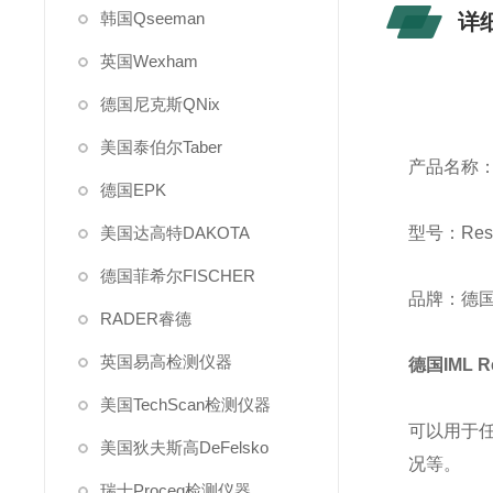
韩国Qseeman
详
英国Wexham
德国尼克斯QNix
美国泰伯尔Taber
产品名称：
德国EPK
美国达高特DAKOTA
型号：Res
德国菲希尔FISCHER
品牌：德国
RADER睿德
英国易高检测仪器
德国IML Re
美国TechScan检测仪器
可以用于
美国狄夫斯高DeFelsko
况等。
瑞士Proceq检测仪器