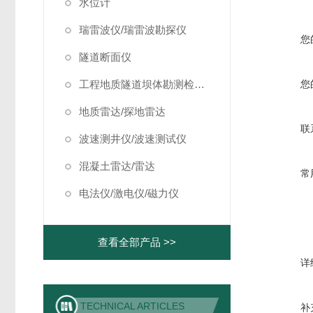
水位计
瑞雷波仪/瑞雷波勘探仪
您
隧道断面仪
工程地质隧道坝体勘测检测仪器
您
地质雷达/探地雷达
联
波速测井仪/波速测试仪
混凝土雷达/雷达
常
电法仪/激电仪/磁力仪
查看全部产品 >>
详
TECHNICAL ARTICLES
补