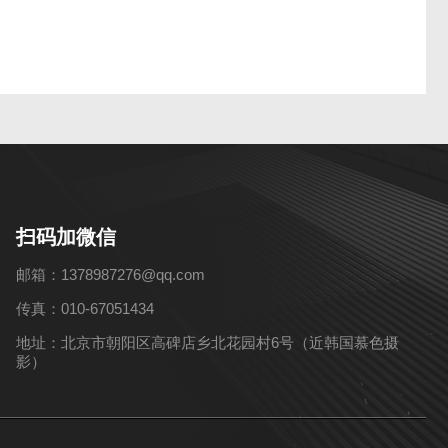
扫码加微信
邮箱：1378987276@qq.com
传真：010-67051434
地址：北京市朝阳区高碑店乡北花园村6号（近韩国慕色摄
影）