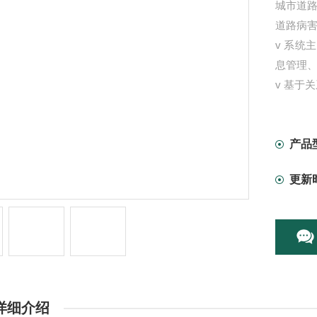
城市道
道路病
v 系
息管理
v 基于
v 病害
基于大
产品
更新
详细介绍