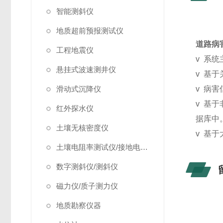
智能测斜仪
地质超前预报测试仪
道路病
工程地震仪
v
系统
悬挂式波速测井仪
v
基于
滑动式沉降仪
v
病害
v
基于
红外探水仪
据库中
土壤无核密度仪
v
基于
土壤电阻率测试仪/接地电阻测试仪
数字测斜仪/测斜仪
磁力仪/质子测力仪
地质勘察仪器