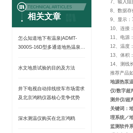
7、输入阻
TECHNICAL ARTICLES
8、数据存
相关文章
9、显示：
10、连接：
11、电源：
怎么知道地下有温泉|ADMT-
12、温度：
3000S-16D型多通道地热温泉探
13、体积：
测仪
14、测线
水文地质试验的目的及方法
推荐产品
地源热泵
井下电视自动排线绞车市场需求
仪/数字超
及北京鸿鸥仪器核心竞争优势
测井仪/超
关键词：
理系统／
深水测温仪购买在北京鸿鸥
监测软件