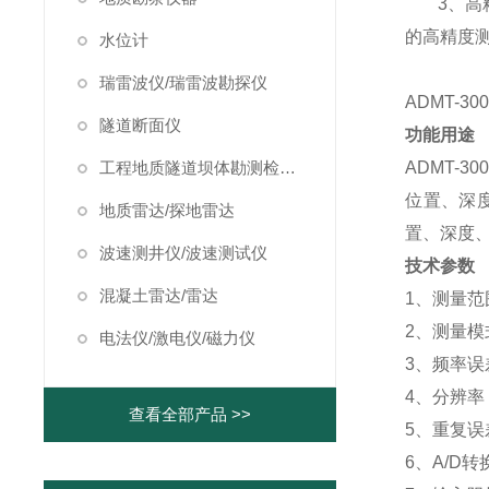
3、高精度
的高精度
水位计
瑞雷波仪/瑞雷波勘探仪
ADMT-
隧道断面仪
功能用途
工程地质隧道坝体勘测检测仪器
ADMT-
位置、深
地质雷达/探地雷达
置、深度
波速测井仪/波速测试仪
技术
参数
混凝土雷达/雷达
1、测量范围
2、测量模
电法仪/激电仪/磁力仪
3、频率误
4、分辨率：
查看全部产品 >>
5、重复误差
6、A/D转换