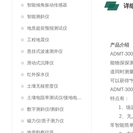
智能倾角振动传感器
详
智能测斜仪
地质超前预报测试仪
工程地震仪
产品介绍
悬挂式波速测井仪
ADMT-
滑动式沉降仪
能物探探
道同时测
红外探水仪
可以获得
土壤无核密度仪
ADMT-
土壤电阻率测试仪/接地电阻测试仪
特点有：
1、场源
数字测斜仪/测斜仪
2、无人
磁力仪/质子测力仪
常智能简
地质勘察仪器