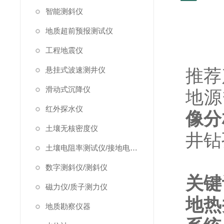
智能测斜仪
地质超前预报测试仪
工程地震仪
悬挂式波速测井仪
推荐
滑动式沉降仪
地源
红外探水仪
像分
土壤无核密度仪
井钻
土壤电阻率测试仪/接地电阻测试仪
数字测斜仪/测斜仪
关键
磁力仪/质子测力仪
地热
地质勘察仪器