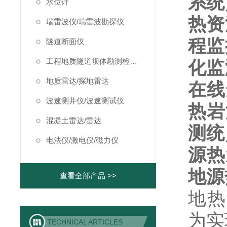
系统
水位计
热资
瑞雷波仪/瑞雷波勘探仪
程监
隧道断面仪
工程地质隧道坝体勘测检测仪器
化监
地质雷达/探地雷达
在线
波速测井仪/波速测试仪
热岩
混凝土雷达/雷达
测统
电法仪/激电仪/磁力仪
源热
地源
查看全部产品 >>
地热管
为实
TECHNICAL ARTICLES