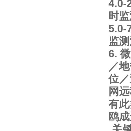
4.0-
时监
5.0-
监测
6.
微
／地
位／
网远
有此
鸥成
关