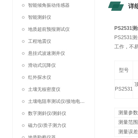
智能倾角振动传感器
详
智能测斜仪
PS253
地质超前预报测试仪
PS25
工程地震仪
工作，不
悬挂式波速测井仪
滑动式沉降仪
型号
红外探水仪
P
S2531
土壤无核密度仪
土壤电阻率测试仪/接地电阻测试仪
测量参数
数字测斜仪/测斜仪
测量范围
磁力仪/质子测力仪
测量误差
地质勘察仪器