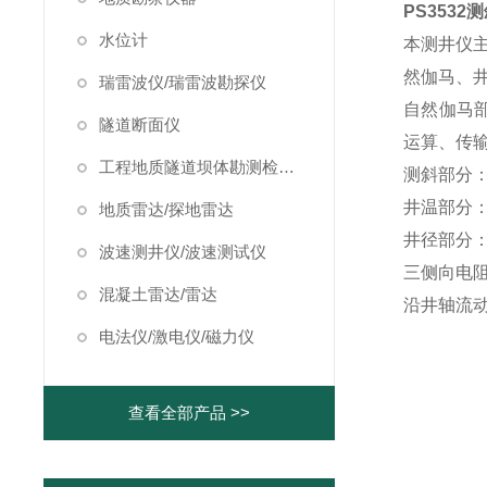
PS353
水位计
本测井仪
然伽马、
瑞雷波仪/瑞雷波勘探仪
自然伽马部
隧道断面仪
运算、传
工程地质隧道坝体勘测检测仪器
测斜部分
井温部分
地质雷达/探地雷达
井径部分
波速测井仪/波速测试仪
三侧向电
混凝土雷达/雷达
沿井轴流
电法仪/激电仪/磁力仪
查看全部产品 >>