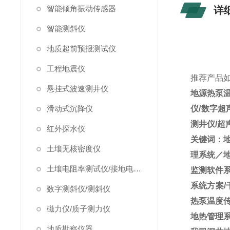
智能倾角振动传感器
详
智能测斜仪
地质超前预报测试仪
工程地震仪
推荐产品
悬挂式波速测井仪
地源热泵
滑动式沉降仪
仪/数字超
测井仪/超
红外探水仪
关键词：
土壤无核密度仪
理系统／
土壤电阻率测试仪/接地电阻测试仪
监测软件
系统方案/
数字测斜仪/测斜仪
热泵温度
磁力仪/质子测力仪
地热管理系统
地质勘察仪器