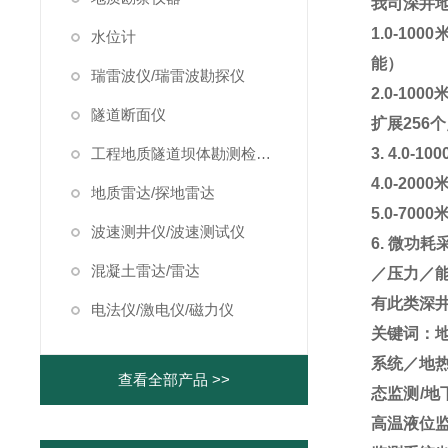
我司深井
1.0-1000
水位计
能）
瑞雷波仪/瑞雷波勘探仪
2.0-1000
隧道断面仪
扩展
256
个
工程地质隧道坝体勘测检测仪器
3. 4.0-100
4.0-2000
地质雷达/探地雷达
5.0-7000
波速测井仪/波速测试仪
6.
微功耗
混凝土雷达/雷达
／压力／
有此类深
电法仪/激电仪/磁力仪
关键词：
系统／地热
查看全部产品 >>
态监测/地
高温液位监