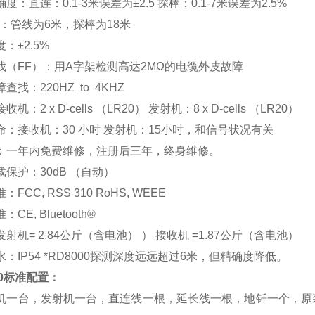
度：直连：0.1-3米误差为±2.5 探棒：0.1-7米误差为2.5%
*：管线为6米，探棒为18米
：±2.5%
找（FF）：用A字架检测高达2MΩ的电缆外皮故障
查找：220HZ to 4KHZ
机：2 x D-cells （LR20） 发射机：8 x D-cells （LR20）
命：接收机：30 小时 发射机：15小时，和信号状况有关
：一年内免费维修，注册后三年，终身维修。
保护：30dB （自动）
FCC, RSS 310 RoHS, WEEE
CE, Bluetooth®
射机= 2.84公斤（含电池） ） 接收机 =1.87公斤（含电池）
：IP54 *RD8000探测深度远远超过6米，但精确度降低。
0
标准配置：
机一台，发射机一台，直连线一根，延长线一根，地钎一个，原