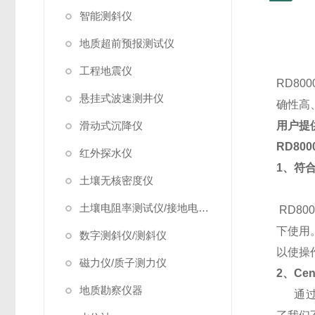
智能测斜仪
地质超前预报测试仪
工程地震仪
RD800
悬挂式波速测井仪
确性高
滑动式沉降仪
用户提
RD800
红外探水仪
1
、符合
土壤无核密度仪
土壤电阻率测试仪/接地电阻测试仪
RD8
下使用
数字测斜仪/测斜仪
以使操
磁力仪/质子测力仪
2
、Ce
地质勘察仪器
通过三