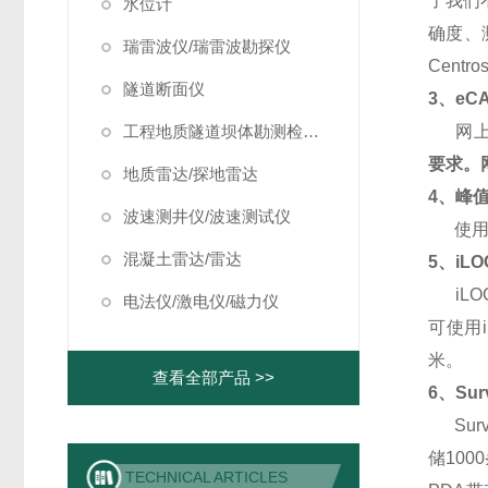
了我们
水位计
确度、
瑞雷波仪/瑞雷波勘探仪
Cent
隧道断面仪
3
、eC
工程地质隧道坝体勘测检测仪器
网上标
要求。
地质雷达/探地雷达
4
、峰值
波速测井仪/波速测试仪
使用左
混凝土雷达/雷达
5
、iL
iLO
电法仪/激电仪/磁力仪
可使用
米。
查看全部产品 >>
6
、Su
Sur
储10
TECHNICAL ARTICLES