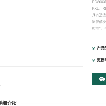
RD80
PXL。
具有适
测仪解决
控性*、
产品
更新
详细介绍