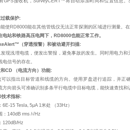
有GPS接收机，SurveyCERT™将自动添加时间和位置信息。S
过载保护:
使RD8000能在其他管线仪无法正常探测的区域进行测量。
在电站和铁路高压电网下，RD8000也能正常工作。
rikeAlert™（穿透报警）和被动避开扫描:
现浅埋电缆，便发出警报，避免事故的发生。同时用电力和无
线电信号的存在。
和CD （电流方向）功能:
以指出目标管道和线缆的方向。使用罗盘进行追踪，并正确
流方向箭头可准确识别多条平行电缆中目标电缆，能快速查找和
0
技术指标:
E-15 Tesla, 5μA 1米处 （33Hz）
140dB rms /√Hz
120dB/Hz