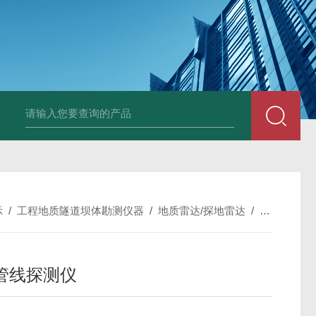
中深浅层地源热泵空调系统运行故障诊断修复
冷暖双
示
/
工程地质隧道坝体勘测仪器
/
地质雷达/探地雷达
/
RD8000
管线探测仪