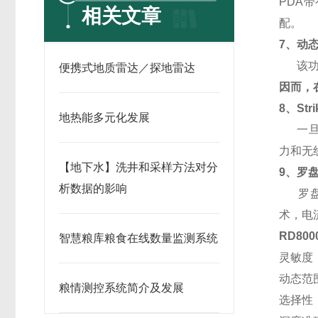
PDA带
相关文章
配。
7
、动态
该功能
便携式地质雷达／探地雷达
因而，
8
、St
地热能多元化发展
一旦发
力和无
【地下水】洗井和采样方法对分
9
、罗盘
析数据的影响
罗盘可
术，电
RD800
智慧粮库粮食在线数量监测系统
灵敏度：6
动态范围：
粮情测控系统简介及发展
选择性：