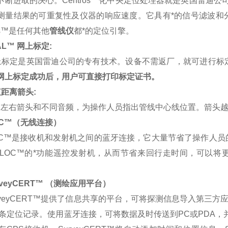
不断进取的决心。Centros™化中央定位处理器就是英国雷迪公司
测量结果的可重复性及仪器的响应速度。它具有*的信号滤波和
ros™是任何其他
管线仪
都*的定位引擎。
AL™ 网上标定:
定是英国雷迪公司的专有技术。设备不需返厂，就可进行标
网上标定成功后，用户可直接打印标定证书。
距离箭头:
右箭头和不同音频，为操作人员指出管线中心线位置。箭头越
OC™（无线连接）
C™是接收机和发射机之间的蓝牙连接，它大量节省了操作人员
iLOC™的*功能遥控发射机，从而节省来回行走时间，可以将更
rveyCERT™ （测绘应用平台）
veyCERT™提供了信息共享的平台，可将探测信息导入第三方应
00条定位记录。使用蓝牙连接，可将数据及时传送到PC或PDA，并