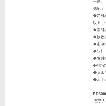
一份。
选配
◆发射
以上，
◆发射
◆接收
◆市电
◆软杆
◆发射
◆A支
◆听诊
◆水下
RD800
·基于