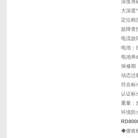
深度准确
大深度
定位精度
故障查
电流故障
电池：接收
电池寿
保修期
动态过载
符合标准：
认证标准：
重量：发
环境防水
RD800
◆接收