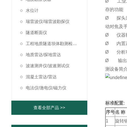
Ø 工业
存的功能
水位计
Ø 探头采
瑞雷波仪/瑞雷波勘探仪
动对焦及
隧道断面仪
Ø 仪器轻
工程地质隧道坝体勘测检测仪器
Ø 内置
Ø 分析
地质雷达/探地雷达
Ø 输出
波速测井仪/波速测试仪
测设备简
混凝土雷达/雷达
电法仪/激电仪/磁力仪
标准配置:
查看全部产品 >>
序号
名
称
1
旋转