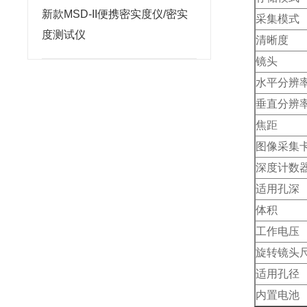
新款MSD-II便携密实度仪/密实
采集模式
度测试仪
清晰度
镜头
水平分辨
垂直分辨
焦距
图像采集
深度计数
适用孔深
体积
工作电压
旋转镜头
适用孔径
内置电池