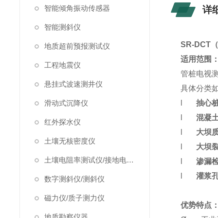
智能倾角振动传感器
详
智能测斜仪
SR-DCT
地质超前预报测试仪
适用范围
工程地震仪
管桩电视
悬挂式波速测井仪
具体分类
滑动式沉降仪
l
抽心
l
混凝
红外探水仪
l
大坝
土壤无核密度仪
l
大坝
土壤电阻率测试仪/接地电阻测试仪
l
渗漏
l
灌浆
数字测斜仪/测斜仪
磁力仪/质子测力仪
优势特点
地质勘察仪器