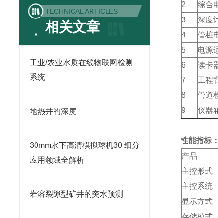
2
综合
TECHNICAL ARTICLES
3
深度
相关文章
4
管桩
5
电源
工业/农业水质在线物联网检测
6
读卡
系统
7
工程
8
管道
9
仪器
地热井的深度
性能指标
30mm水下高清模拟球机30 细分
产品
应用领域全解析
主控形式
主控系统
岩溶裂隙型矿井的突水预测
显示方式
存储模式