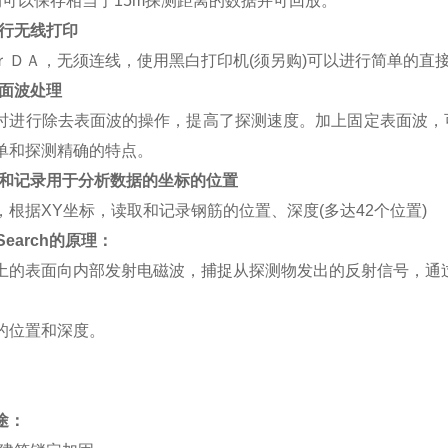
测可以保存相当于15m探测距离的数据并可回放。
进行无线打印
ｒＤＡ，无须连线，使用黑白打印机(须另购)可以进行简单的直
表面波处理
时进行除去表面波的操作，提高了探测速度。加上固定表面波，
单和探测精确的特点。
取和记录用于分析数据的坐标的位置
，根据XY坐标，读取和记录钢筋的位置、深度(多达42个位置)
Search
的原理：
土的表面向内部发射电磁波，捕捉从探测物发出的反射信号，通
的位置和深度
。
途：