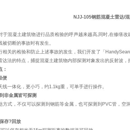
NJJ-105钢筋混凝土雷达/
对于混凝土建筑物进行品质检验的呼声越来越高
,
同时
,
在修缮改
线被切断的事故时有发生。
行相关的检验和防止上述事故的发生，我们开发了
「HandySear
雷达法的特点
，
捕捉混凝土建筑物内部探测对象发出的反射波，
点：
?轻便
天线一体化，更小巧，约1.1kg重，可单手进行操作。
属到非金属皆可探测
达方式，不仅可以探测到钢筋等金属，也可探测到PVC管，空
的保存?回放