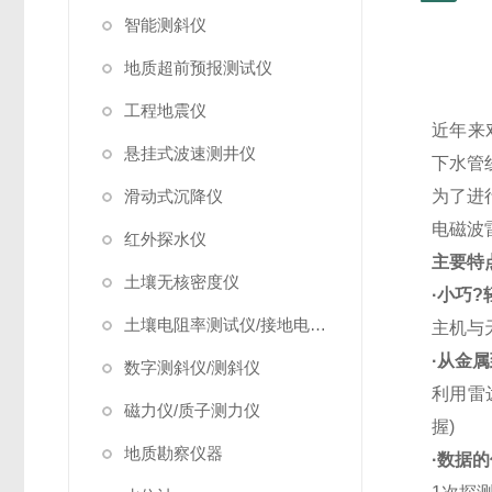
智能测斜仪
地质超前预报测试仪
工程地震仪
近年来
悬挂式波速测井仪
下水管
滑动式沉降仪
为了进
电磁波
红外探水仪
主要特
土壤无核密度仪
·小巧
土壤电阻率测试仪/接地电阻测试仪
主机与
·从金
数字测斜仪/测斜仪
利用雷
磁力仪/质子测力仪
握)
地质勘察仪器
·数据