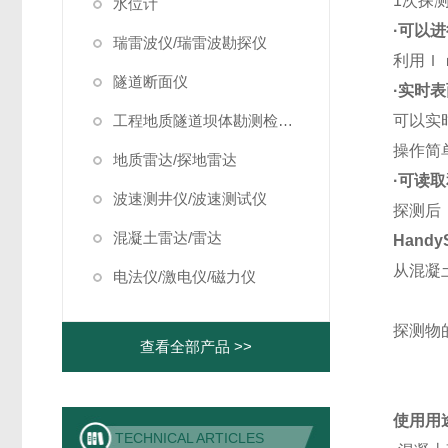
1
次探
水位计
·可以
瑞雷波仪/瑞雷波勘探仪
利用Ｉ
隧道断面仪
·实时
工程地质隧道坝体勘测检测仪器
可以实
操作简
地质雷达/探地雷达
·可读
波速测井仪/波速测试仪
探测后
混凝土雷达/雷达
Handy
从混凝
电法仪/激电仪/磁力仪
探测物
查看全部产品 >>
使用用
TECHNICAL ARTICLES