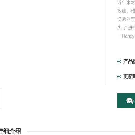
近年来对
改建、
切断的
为了进
「Han
电磁波
波，把
产品
更新
详细介绍