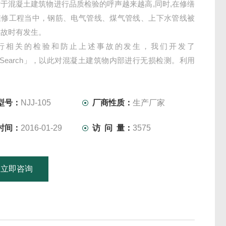
于混凝土建筑物进行品质检验的呼声越来越高,同时,在修缮
维修工程当中，钢筋、电气管线、煤气管线、上下水管线被
事故时有发生。
行相关的检验和防止上述事故的发生，我们开发了
dySearch」，以此对混凝土建筑物内部进行无损检测。利用
雷达法的特点，捕捉混凝土建筑物内部探测对象发出的反射
位置、深度用断面图的形式显示出来。
型号：
NJJ-105
厂商性质：
生产厂家
时间：
2016-01-29
访 问 量：
3575
立即咨询
15601379746
联系电话：