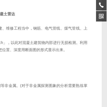
混凝土雷达
建
、
维修工程当中，钢筋
、
电气管线
、
煤气管线
、
上
ch」
，以此对混凝土建筑物内部进行无损检测
。
利用
把位置
、
深度用断面图的形式显示出来。
洞等非金属。(对于非金属探测图象的分析需要熟练掌