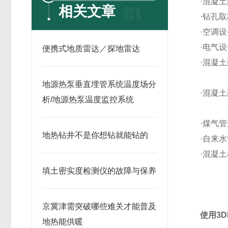
·混凝
相关文章
·钻孔
·空调
·电气
便携式地质雷达／探地雷达
·混凝
地源热泵垂直埋管系统温度场分
·混凝
析/地源热泵温度监控系统
·煤气
地热钻井不是你想钻就能钻的
·自来
·混凝
填土密实度检测仪的故障与保养
京冀津需突破哪些难关才能普及
使用3D
地热能供暖