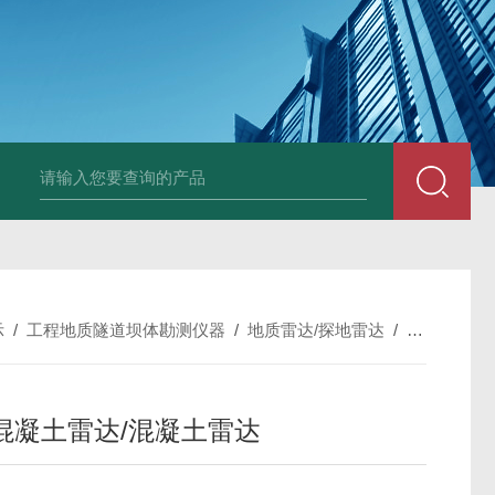
中深浅层地源热泵空调系统运行故障诊断修复
冷暖双
示
/
工程地质隧道坝体勘测仪器
/
地质雷达/探地雷达
/
NJJ-10
混凝土雷达/混凝土雷达