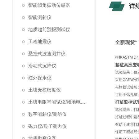
智能倾角振动传感器
详
智能测斜仪
地质超前预报测试仪
工程地震仪
全新现货*
悬挂式波速测井仪
根据ASTM 
基桩高应变
滑动式沉降仪
试验结果：确
红外探水仪
采用CAPWA
与静载试验相
土壤无核密度仪
可用于钻孔桩
土壤电阻率测试仪/接地电阻测试仪
打桩监控试
试验结果：打
数字测斜仪/测斜仪
打桩过程中进
有助于建立打
磁力仪/质子测力仪
保证工程桩经
地质勘察仪器