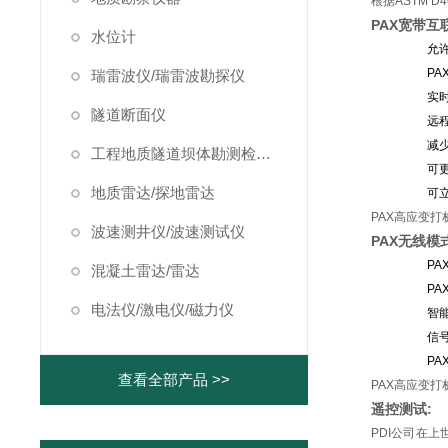
根据ASTM 
PAX宽带互
水位计
允
P
瑞雷波仪/瑞雷波勘探仪
实
隧道断面仪
远
减
工程地质隧道坝体勘测检测仪器
可
地质雷达/探地雷达
可
PAX高应变
波速测井仪/波速测试仪
PAX无线模
P
混凝土雷达/雷达
P
电法仪/激电仪/磁力仪
智
信
P
查看全部产品 >>
PAX高应变
遥控测试:
PDI公司在