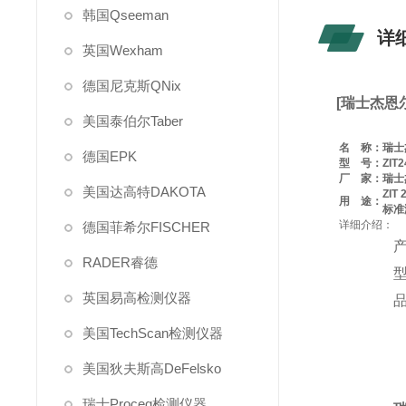
韩国Qseeman
详
英国Wexham
德国尼克斯QNix
[
瑞士杰恩尔z
美国泰伯尔Taber
名 称：
瑞士
德国EPK
型 号：
ZIT2
厂 家：
瑞士杰
美国达高特DAKOTA
ZI
用 途：
标准测
详细介绍：
德国菲希尔FISCHER
RADER睿德
型
英国易高检测仪器
品
美国TechScan检测仪器
美国狄夫斯高DeFelsko
瑞士Proceq检测仪器