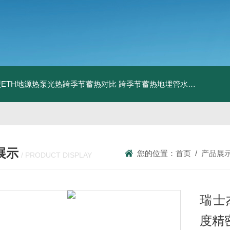
ETH地源热泵光热跨季节蓄热对比
跨季节蓄热地埋管水池湖面储热技术研究对比
展示
您的位置：
首页
/
产品展
/ PRODUCT DISPLAY
瑞士杰
度精