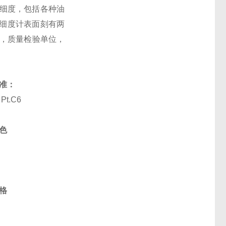
之细度，包括各种油
细度计表面刻有两
验室，质量检验单位，
准：
Pt.C6
色
格