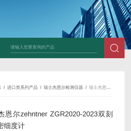
中深浅层地源热泵空调系统运行故障诊断修复
冷暖双
示
/
进口类系列产品
/
瑞士杰恩尔检测仪器
/
瑞士杰恩尔zehntner ZGR2020-2023双刻度精密细度计
恩尔zehntner ZGR2020-2023双刻
密细度计