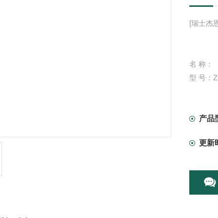
[瑞士杰恩
名 称：
型 号：Z
厂 家：瑞
用 途：
细度，
产品
更新