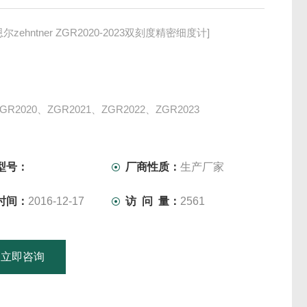
尔zehntner ZGR2020-2023双刻度精密细度计]
GR2020、ZGR2021、ZGR2022、ZGR2023
士杰恩尔zehntner
依据 Hegman 规范，以简单而精确的方法，测量涂布材质之
包
型号：
厂商性质：
生产厂家
时间：
2016-12-17
访 问 量：
2561
立即咨询
15601379746
联系电话：